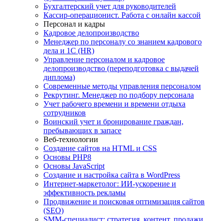
Бухгалтерский учет для руководителей
Кассир-операционист. Работа с онлайн кассой
Персонал и кадры
Кадровое делопроизводство
Менеджер по персоналу со знанием кадрового
дела и 1С (HR)
Управление персоналом и кадровое
делопроизводство (переподготовка с выдачей
диплома)
Современные методы управления персоналом
Рекрутинг. Менеджер по подбору персонала
Учет рабочего времени и времени отдыха
сотрудников
Воинский учет и бронирование граждан,
пребывающих в запасе
Веб-технологии
Создание сайтов на HTML и СSS
Основы PHP8
Основы JavaScript
Создание и настройка сайта в WordPress
Интернет-маркетолог: ИИ-ускорение и
эффективность рекламы
Продвижение и поисковая оптимизация сайтов
(SEO)
SMM-специалист: стратегия, контент, продажи