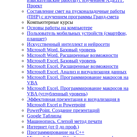
изыскательские работы) с изучением АДЕПТ:
Проект
Составление смет на пусконаладочные работы
(ПНР) с изучением программы Гранд-смета
Компьютерные курсы
Основы работы на компьютере
Пользователь мобильных устройств (смартфон,
планшет)
Искусственный интеллект и нейросети
Microsoft Word. Базовый уровень
Microsoft Word. Расширенные возможности
Microsoft Excel. Базовый уровень
Microsoft Excel. Расширенные возможности
Microsoft Excel. Анализ и визуализация данных
Microsoft Excel. Программирование макросов на
VBA
Microsoft Excel. Программирование макросов на
VBA (углубленный уровень)
Эффективная презентация и визуализация в
Microsoft Excel и Powerpoint
PowerPoint. Создание презентаций
Google Таблицы
Машинопись. Слепой метод печати
Интернет (от 0 до проф.)
Программирование на C++