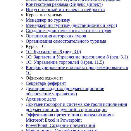
Контекстная реклама (Яндекс.Директ)
Искусственный интеллект и нейросети
Курсы по туризму
Менеджер по туризму
Менеджер по туризму (дистанционный курс)
Создание туристического агентства с нуля
Организация авторских туров
Организация самостоятельного туризма
Курсы 1С
1С: Бухгалтерия 8 (ред. 3.0)
1С: Зарплата и Управление персоналом 8 (ред. 3.1)
1С: Управление торговлей 8 (ред. 11.5)
Конфигурирование и основы программирования в
1С
Офис-менеджмент
Секретарь-референт
Делопроизводство (документационное
обеспечение управления)
Архивное дело
Документооборот и система контроля исполнения
документов и поручений в организации
Эффективная презентация и визуализация в
Microsoft Excel и Powerpoint
PowerPoint. Создание презентаций
Машинопись. Слепой метод печати