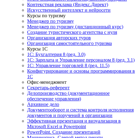
Контекстная реклама (Яндекс.Директ)
Искусственный интеллект и нейросети
Курсы по туризму
Менеджер по туризму
Менеджер по туризму (дистанционный курс)
Создание туристического агентства с нуля
Организация авторских туров
Организация самостоятельного туризма
Курсы 1С
1С: Бухгалтерия 8 (ред. 3.0)
1С: Зарплата и Управление персоналом 8 (ред. 3.1)
1С: Управление торговлей 8 (ред. 11.5)
Конфигурирование и основы программирования в
1С
Офис-менеджмент
Секретарь-референт
Делопроизводство (документационное
обеспечение управления)
Архивное дело
Документооборот и система контроля исполнения
документов и поручений в организации
Эффективная презентация и визуализация в
Microsoft Excel и Powerpoint
PowerPoint. Создание презентаций
Машинопись. Слепой метод печати