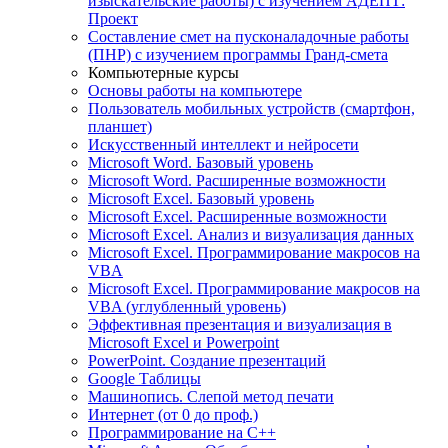
изыскательские работы) с изучением АДЕПТ:
Проект
Составление смет на пусконаладочные работы
(ПНР) с изучением программы Гранд-смета
Компьютерные курсы
Основы работы на компьютере
Пользователь мобильных устройств (смартфон,
планшет)
Искусственный интеллект и нейросети
Microsoft Word. Базовый уровень
Microsoft Word. Расширенные возможности
Microsoft Excel. Базовый уровень
Microsoft Excel. Расширенные возможности
Microsoft Excel. Анализ и визуализация данных
Microsoft Excel. Программирование макросов на
VBA
Microsoft Excel. Программирование макросов на
VBA (углубленный уровень)
Эффективная презентация и визуализация в
Microsoft Excel и Powerpoint
PowerPoint. Создание презентаций
Google Таблицы
Машинопись. Слепой метод печати
Интернет (от 0 до проф.)
Программирование на C++