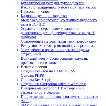
Бухгалтерский учет для руководителей
Кассир-операционист. Работа с онлайн кассой
Персонал и кадры
Кадровое делопроизводство
Менеджер по персоналу со знанием кадрового
дела и 1С (HR)
Управление персоналом и кадровое
делопроизводство (переподготовка с выдачей
диплома)
Современные методы управления персоналом
Рекрутинг. Менеджер по подбору персонала
Учет рабочего времени и времени отдыха
сотрудников
Воинский учет и бронирование граждан,
пребывающих в запасе
Веб-технологии
Создание сайтов на HTML и СSS
Основы PHP8
Основы JavaScript
Создание и настройка сайта в WordPress
Интернет-маркетолог: ИИ-ускорение и
эффективность рекламы
Продвижение и поисковая оптимизация сайтов
(SEO)
SMM-специалист: стратегия, контент, продажи