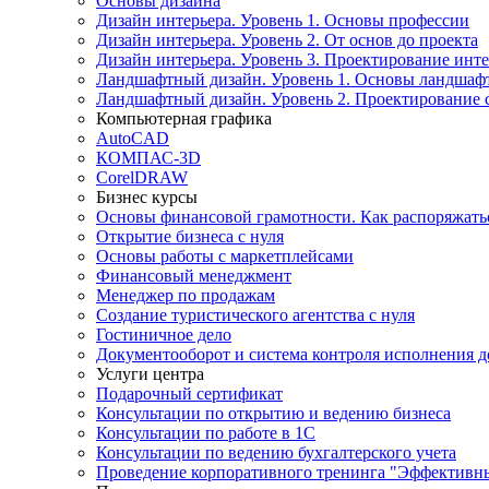
Основы дизайна
Дизайн интерьера. Уровень 1. Основы профессии
Дизайн интерьера. Уровень 2. От основ до проекта
Дизайн интерьера. Уровень 3. Проектирование ин
Ландшафтный дизайн. Уровень 1. Основы ландшафт
Ландшафтный дизайн. Уровень 2. Проектирование 
Компьютерная графика
AutoCAD
КОМПАС-3D
CorelDRAW
Бизнес курсы
Основы финансовой грамотности. Как распоряжать
Открытие бизнеса с нуля
Основы работы с маркетплейсами
Финансовый менеджмент
Менеджер по продажам
Создание туристического агентства с нуля
Гостиничное дело
Документооборот и система контроля исполнения д
Услуги центра
Подарочный сертификат
Консультации по открытию и ведению бизнеса
Консультации по работе в 1С
Консультации по ведению бухгалтерского учета
Проведение корпоративного тренинга "Эффективн