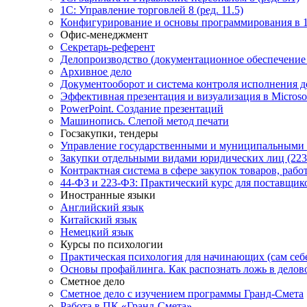
1С: Управление торговлей 8 (ред. 11.5)
Конфигурирование и основы программирования в 
Офис-менеджмент
Секретарь-референт
Делопроизводство (документационное обеспечение
Архивное дело
Документооборот и система контроля исполнения д
Эффективная презентация и визуализация в Microsof
PowerPoint. Создание презентаций
Машинопись. Слепой метод печати
Госзакупки, тендеры
Управление государственными и муниципальными 
Закупки отдельными видами юридических лиц (223
Контрактная система в сфере закупок товаров, работ
44-ФЗ и 223-ФЗ: Практический курс для поставщик
Иностранные языки
Английский язык
Китайский язык
Немецкий язык
Курсы по психологии
Практическая психология для начинающих (сам себ
Основы профайлинга. Как распознать ложь в дело
Сметное дело
Сметное дело с изучением программы Гранд-Смета
Работа в ПК «Гранд-Смета»