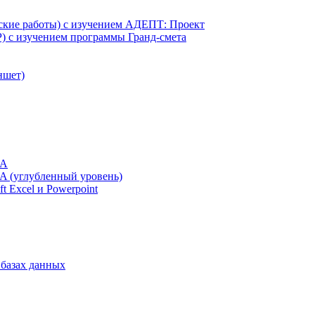
ские работы) с изучением АДЕПТ: Проект
) с изучением программы Гранд-смета
ншет)
BA
BA (углубленный уровень)
t Excel и Powerpoint
 базах данных