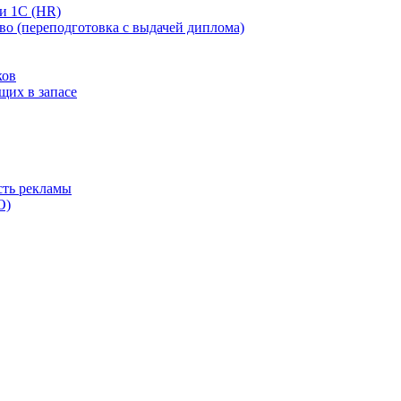
 и 1С (HR)
во (переподготовка с выдачей диплома)
ков
щих в запасе
сть рекламы
O)