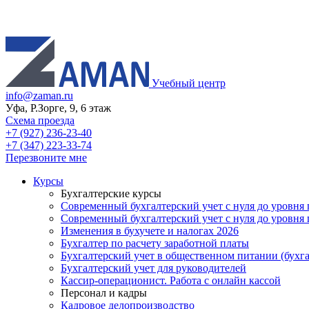
Учебный центр
info@zaman.ru
Уфа, Р.Зорге, 9, 6 этаж
Схема проезда
+7 (927) 236-23-40
+7 (347) 223-33-74
Перезвоните мне
Курсы
Бухгалтерские курсы
Современный бухгалтерский учет с нуля до уровня гл
Современный бухгалтерский учет с нуля до уровня 
Изменения в бухучете и налогах 2026
Бухгалтер по расчету заработной платы
Бухгалтерский учет в общественном питании (бухга
Бухгалтерский учет для руководителей
Кассир-операционист. Работа с онлайн кассой
Персонал и кадры
Кадровое делопроизводство