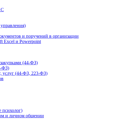
1С
 управления)
окументов и поручений в организации
t Excel и Powerpoint
закупками (44-ФЗ)
-ФЗ)
, услуг (44-ФЗ, 223-ФЗ)
ов
е психолог)
вом и личном общении