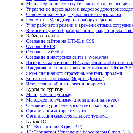
Менеджер по персоналу со знанием кадрового дела
Управление персоналом и кадровое делопроизводст
Современные методы управления персоналом
Рекрутинг. Менеджер по подбору персонала
Учет рабочего времени и времени отдыха сотрудни
Воинский учет и бронирование граждан, пребываю
Веб-технологии
Создание сайтов на HTML и СSS
Основы PHP8
Основы JavaScript
Создание и настройка сайта в WordPress
Интернет-маркетолог: ИИ-ускорение и эффективно
Продвижение и поисковая оптимизация сайтов (SE
SMM-специалист: стратегия, контент, продажи
Контекстная реклама (Яндекс.Директ)
Искусственный интеллект и нейросети
Курсы по туризму
Менеджер по туризму
Менеджер по туризму (дистанционный курс)
Создание туристического агентства с нуля
Организация авторских туров
Организация самостоятельного туризма
Курсы 1С
1С: Бухгалтерия 8 (ред. 3.0)
1С: Зарплата и Управление персоналом 8 (ред. 3.1)