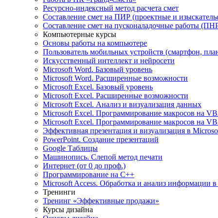
Ресурсно-индексный метод расчета смет
Составление смет на ПИР (проектные и изыскатель
Составление смет на пусконаладочные работы (ПНР
Компьютерные курсы
Основы работы на компьютере
Пользователь мобильных устройств (смартфон, пла
Искусственный интеллект и нейросети
Microsoft Word. Базовый уровень
Microsoft Word. Расширенные возможности
Microsoft Excel. Базовый уровень
Microsoft Excel. Расширенные возможности
Microsoft Excel. Анализ и визуализация данных
Microsoft Excel. Программирование макросов на V
Microsoft Excel. Программирование макросов на V
Эффективная презентация и визуализация в Microsof
PowerPoint. Создание презентаций
Google Таблицы
Машинопись. Слепой метод печати
Интернет (от 0 до проф.)
Программирование на C++
Microsoft Access. Обработка и анализ информации в
Тренинги
Тренинг «Эффективные продажи»
Курсы дизайна