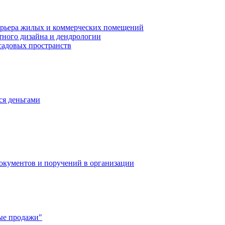
терьера жилых и коммерческих помещений
ного дизайна и дендрологии
садовых пространств
ся деньгами
окументов и поручений в организации
ые продажи"