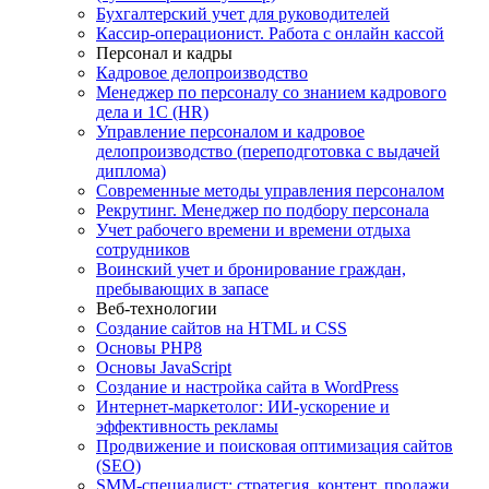
Бухгалтерский учет для руководителей
Кассир-операционист. Работа с онлайн кассой
Персонал и кадры
Кадровое делопроизводство
Менеджер по персоналу со знанием кадрового
дела и 1С (HR)
Управление персоналом и кадровое
делопроизводство (переподготовка с выдачей
диплома)
Современные методы управления персоналом
Рекрутинг. Менеджер по подбору персонала
Учет рабочего времени и времени отдыха
сотрудников
Воинский учет и бронирование граждан,
пребывающих в запасе
Веб-технологии
Создание сайтов на HTML и СSS
Основы PHP8
Основы JavaScript
Создание и настройка сайта в WordPress
Интернет-маркетолог: ИИ-ускорение и
эффективность рекламы
Продвижение и поисковая оптимизация сайтов
(SEO)
SMM-специалист: стратегия, контент, продажи