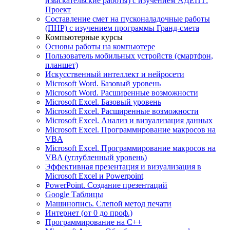
изыскательские работы) с изучением АДЕПТ:
Проект
Составление смет на пусконаладочные работы
(ПНР) с изучением программы Гранд-смета
Компьютерные курсы
Основы работы на компьютере
Пользователь мобильных устройств (смартфон,
планшет)
Искусственный интеллект и нейросети
Microsoft Word. Базовый уровень
Microsoft Word. Расширенные возможности
Microsoft Excel. Базовый уровень
Microsoft Excel. Расширенные возможности
Microsoft Excel. Анализ и визуализация данных
Microsoft Excel. Программирование макросов на
VBA
Microsoft Excel. Программирование макросов на
VBA (углубленный уровень)
Эффективная презентация и визуализация в
Microsoft Excel и Powerpoint
PowerPoint. Создание презентаций
Google Таблицы
Машинопись. Слепой метод печати
Интернет (от 0 до проф.)
Программирование на C++