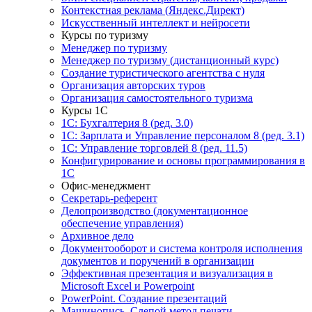
Контекстная реклама (Яндекс.Директ)
Искусственный интеллект и нейросети
Курсы по туризму
Менеджер по туризму
Менеджер по туризму (дистанционный курс)
Создание туристического агентства с нуля
Организация авторских туров
Организация самостоятельного туризма
Курсы 1С
1С: Бухгалтерия 8 (ред. 3.0)
1С: Зарплата и Управление персоналом 8 (ред. 3.1)
1С: Управление торговлей 8 (ред. 11.5)
Конфигурирование и основы программирования в
1С
Офис-менеджмент
Секретарь-референт
Делопроизводство (документационное
обеспечение управления)
Архивное дело
Документооборот и система контроля исполнения
документов и поручений в организации
Эффективная презентация и визуализация в
Microsoft Excel и Powerpoint
PowerPoint. Создание презентаций
Машинопись. Слепой метод печати