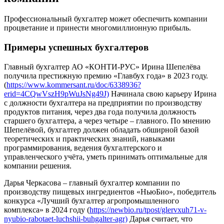
Профессиональный бухгалтер может обеспечить компании
процветание и принести многомиллионную прибыль.
Примеры успешных бухгалтеров
Главный бухгалтер АО «КОНТИ-РУС» Ирина Шепелёва
получила престижную премию «Главбух года» в 2023 году.
(
https://www.kommersant.ru/doc/6338936?
erid=4CQwVszH9pWuJsNg49J)
Начинала свою карьеру Ирина
с должности бухгалтера на предприятии по производству
продуктов питания, через два года получила должность
старшего бухгалтера, а через четыре – главного. По мнению
Шепелёвой, бухгалтер должен обладать обширной базой
теоретических и практических знаний, навыками
программирования, ведения бухгалтерского и
управленческого учёта, уметь принимать оптимальные для
компании решения.
Дарья Черкасова – главный бухгалтер компании по
производству пищевых ингредиентов «НьюБио», победитель
конкурса «Лучший бухгалтер агропромышленного
комплекса» в 2024 году (
https://newbio.ru/tpost/glervxuh71-v-
nyubio-rabotaet-luchshii-buhgalter-agr)
Дарья считает, что