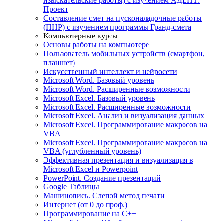
изыскательские работы) с изучением АДЕПТ:
Проект
Составление смет на пусконаладочные работы
(ПНР) с изучением программы Гранд-смета
Компьютерные курсы
Основы работы на компьютере
Пользователь мобильных устройств (смартфон,
планшет)
Искусственный интеллект и нейросети
Microsoft Word. Базовый уровень
Microsoft Word. Расширенные возможности
Microsoft Excel. Базовый уровень
Microsoft Excel. Расширенные возможности
Microsoft Excel. Анализ и визуализация данных
Microsoft Excel. Программирование макросов на
VBA
Microsoft Excel. Программирование макросов на
VBA (углубленный уровень)
Эффективная презентация и визуализация в
Microsoft Excel и Powerpoint
PowerPoint. Создание презентаций
Google Таблицы
Машинопись. Слепой метод печати
Интернет (от 0 до проф.)
Программирование на C++