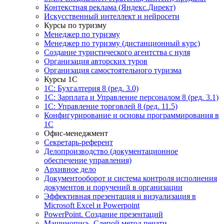
Контекстная реклама (Яндекс.Директ)
Искусственный интеллект и нейросети
Курсы по туризму
Менеджер по туризму
Менеджер по туризму (дистанционный курс)
Создание туристического агентства с нуля
Организация авторских туров
Организация самостоятельного туризма
Курсы 1С
1С: Бухгалтерия 8 (ред. 3.0)
1С: Зарплата и Управление персоналом 8 (ред. 3.1)
1С: Управление торговлей 8 (ред. 11.5)
Конфигурирование и основы программирования в
1С
Офис-менеджмент
Секретарь-референт
Делопроизводство (документационное
обеспечение управления)
Архивное дело
Документооборот и система контроля исполнения
документов и поручений в организации
Эффективная презентация и визуализация в
Microsoft Excel и Powerpoint
PowerPoint. Создание презентаций
Машинопись. Слепой метод печати