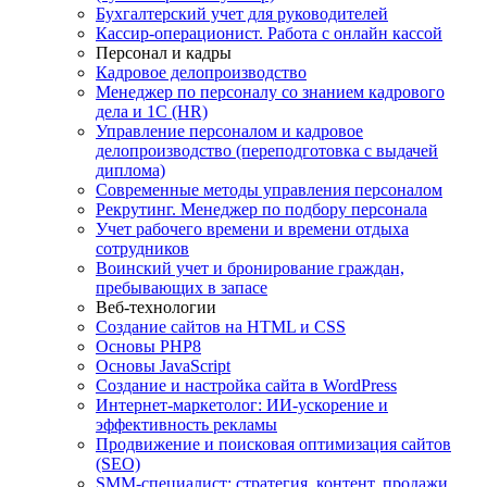
Бухгалтерский учет для руководителей
Кассир-операционист. Работа с онлайн кассой
Персонал и кадры
Кадровое делопроизводство
Менеджер по персоналу со знанием кадрового
дела и 1С (HR)
Управление персоналом и кадровое
делопроизводство (переподготовка с выдачей
диплома)
Современные методы управления персоналом
Рекрутинг. Менеджер по подбору персонала
Учет рабочего времени и времени отдыха
сотрудников
Воинский учет и бронирование граждан,
пребывающих в запасе
Веб-технологии
Создание сайтов на HTML и СSS
Основы PHP8
Основы JavaScript
Создание и настройка сайта в WordPress
Интернет-маркетолог: ИИ-ускорение и
эффективность рекламы
Продвижение и поисковая оптимизация сайтов
(SEO)
SMM-специалист: стратегия, контент, продажи