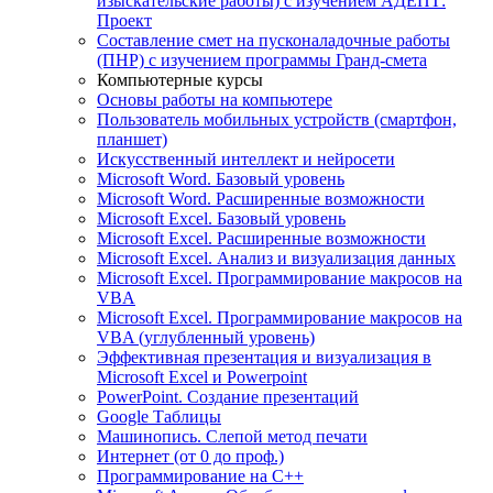
изыскательские работы) с изучением АДЕПТ:
Проект
Составление смет на пусконаладочные работы
(ПНР) с изучением программы Гранд-смета
Компьютерные курсы
Основы работы на компьютере
Пользователь мобильных устройств (смартфон,
планшет)
Искусственный интеллект и нейросети
Microsoft Word. Базовый уровень
Microsoft Word. Расширенные возможности
Microsoft Excel. Базовый уровень
Microsoft Excel. Расширенные возможности
Microsoft Excel. Анализ и визуализация данных
Microsoft Excel. Программирование макросов на
VBA
Microsoft Excel. Программирование макросов на
VBA (углубленный уровень)
Эффективная презентация и визуализация в
Microsoft Excel и Powerpoint
PowerPoint. Создание презентаций
Google Таблицы
Машинопись. Слепой метод печати
Интернет (от 0 до проф.)
Программирование на C++