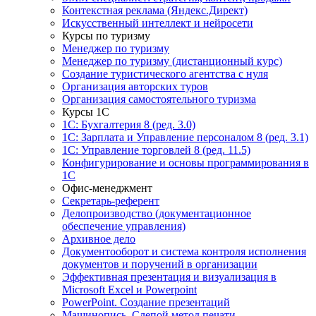
Контекстная реклама (Яндекс.Директ)
Искусственный интеллект и нейросети
Курсы по туризму
Менеджер по туризму
Менеджер по туризму (дистанционный курс)
Создание туристического агентства с нуля
Организация авторских туров
Организация самостоятельного туризма
Курсы 1С
1С: Бухгалтерия 8 (ред. 3.0)
1С: Зарплата и Управление персоналом 8 (ред. 3.1)
1С: Управление торговлей 8 (ред. 11.5)
Конфигурирование и основы программирования в
1С
Офис-менеджмент
Секретарь-референт
Делопроизводство (документационное
обеспечение управления)
Архивное дело
Документооборот и система контроля исполнения
документов и поручений в организации
Эффективная презентация и визуализация в
Microsoft Excel и Powerpoint
PowerPoint. Создание презентаций
Машинопись. Слепой метод печати