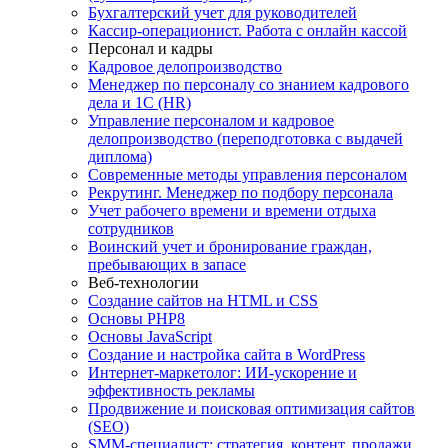
Бухгалтерский учет для руководителей
Кассир-операционист. Работа с онлайн кассой
Персонал и кадры
Кадровое делопроизводство
Менеджер по персоналу со знанием кадрового
дела и 1С (HR)
Управление персоналом и кадровое
делопроизводство (переподготовка с выдачей
диплома)
Современные методы управления персоналом
Рекрутинг. Менеджер по подбору персонала
Учет рабочего времени и времени отдыха
сотрудников
Воинский учет и бронирование граждан,
пребывающих в запасе
Веб-технологии
Создание сайтов на HTML и СSS
Основы PHP8
Основы JavaScript
Создание и настройка сайта в WordPress
Интернет-маркетолог: ИИ-ускорение и
эффективность рекламы
Продвижение и поисковая оптимизация сайтов
(SEO)
SMM-специалист: стратегия, контент, продажи