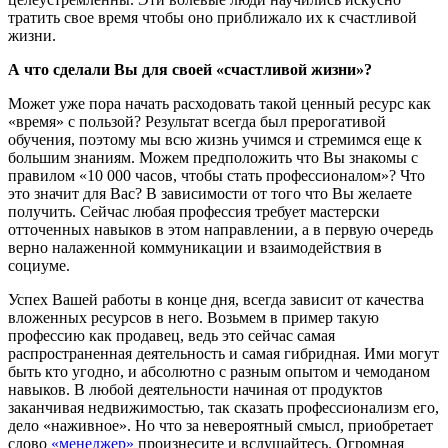
тратить свое время чтобы оно приближало их к счастливой
жизни.
А что сделали Вы для своей «счастливой жизни»?
Может уже пора начать расходовать такой ценный ресурс как
«время» с пользой? Результат всегда был прерогативой
обучения, поэтому мы всю жизнь учимся и стремимся еще к
большим знаниям. Можем предположить что Вы знакомы с
правилом «10 000 часов, чтобы стать профессионалом»? Что
это значит для Вас? В зависимости от того что Вы желаете
получить. Сейчас любая профессия требует мастерски
отточенных навыков в этом направлении, а в первую очередь
верно налаженной коммуникации и взаимодействия в
социуме.
Успех Вашей работы в конце дня, всегда зависит от качества
вложенных ресурсов в него. Возьмем в пример такую
профессию как продавец, ведь это сейчас самая
распространенная деятельность и самая гибридная. Ими могут
быть кто угодно, и абсолютно с разным опытом и чемоданом
навыков. В любой деятельности начиная от продуктов
заканчивая недвижимостью, так сказать профессионализм его,
дело «наживное». Но что за невероятный смысл, приобретает
слово
«менеджер»
произнесите и вслушайтесь. Огромная