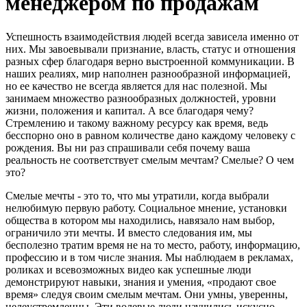
менеджером по продажам
Успешность взаимодействия людей всегда зависела именно от
них. Мы завоевывали признание, власть, статус и отношения
разных сфер благодаря верно выстроенной коммуникации. В
наших реалиях, мир наполнен разнообразной информацией,
но ее качество не всегда является для нас полезной. Мы
занимаем множество разнообразных должностей, уровни
жизни, положения и капитал. А все благодаря чему?
Стремлению и такому важному ресурсу как время, ведь
бесспорно оно в равном количестве дано каждому человеку с
рождения. Вы ни раз спрашивали себя почему ваша
реальность не соответствует смелым мечтам? Смелые? О чем
это?
Смелые мечты - это то, что мы утратили, когда выбрали
нелюбимую первую работу. Социальное мнение, установки
общества в котором мы находились, навязало нам выбор,
ограничило эти мечты. И вместо следования им, мы
бесполезно тратим время не на то место, работу, информацию,
профессию и в том числе знания. Мы наблюдаем в рекламах,
роликах и всевозможных видео как успешные люди
демонстрируют навыки, знания и умения, «продают свое
время» следуя своим смелым мечтам. Они умны, уверенны,
целеустремленны. Эти волевые люди научились искусно