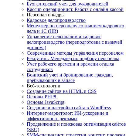
Бухгалтерский учет для руководителей
Кассир-операционист. Работа с онлайн кассой
Персонал и кадры
Кадровое делопроизводство
Менеджер по персоналу со знанием кадрового
дела и 1С (HR)
Управление персоналом и кадровое
делопроизводство (переподготовка с выдачей
диплома)
Современные методы управления персоналом
Рекрутинг. Менеджер по подбору персонала
Учет рабочего времени и времени отдыха
сотрудников
Воинский учет и бронирование граждан,
пребывающих в запасе
Веб-технологии
Создание сайтов на HTML и СSS
Основы PHP8
Основы JavaScript
Создание и настройка сайта в WordPress
Интернет-маркетолог: ИИ-ускорение и
эффективность рекламы
Продвижение и поисковая оптимизация сайтов
(SEO)
SMM-специалист: стратегия, контент, продажи