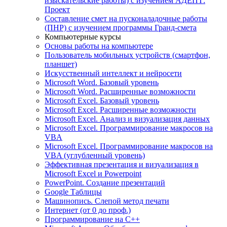
изыскательские работы) с изучением АДЕПТ:
Проект
Составление смет на пусконаладочные работы
(ПНР) с изучением программы Гранд-смета
Компьютерные курсы
Основы работы на компьютере
Пользователь мобильных устройств (смартфон,
планшет)
Искусственный интеллект и нейросети
Microsoft Word. Базовый уровень
Microsoft Word. Расширенные возможности
Microsoft Excel. Базовый уровень
Microsoft Excel. Расширенные возможности
Microsoft Excel. Анализ и визуализация данных
Microsoft Excel. Программирование макросов на
VBA
Microsoft Excel. Программирование макросов на
VBA (углубленный уровень)
Эффективная презентация и визуализация в
Microsoft Excel и Powerpoint
PowerPoint. Создание презентаций
Google Таблицы
Машинопись. Слепой метод печати
Интернет (от 0 до проф.)
Программирование на C++