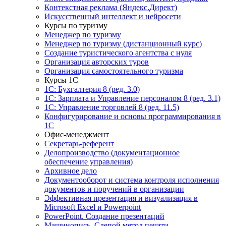
Контекстная реклама (Яндекс.Директ)
Искусственный интеллект и нейросети
Курсы по туризму
Менеджер по туризму
Менеджер по туризму (дистанционный курс)
Создание туристического агентства с нуля
Организация авторских туров
Организация самостоятельного туризма
Курсы 1С
1С: Бухгалтерия 8 (ред. 3.0)
1С: Зарплата и Управление персоналом 8 (ред. 3.1)
1С: Управление торговлей 8 (ред. 11.5)
Конфигурирование и основы программирования в
1С
Офис-менеджмент
Секретарь-референт
Делопроизводство (документационное
обеспечение управления)
Архивное дело
Документооборот и система контроля исполнения
документов и поручений в организации
Эффективная презентация и визуализация в
Microsoft Excel и Powerpoint
PowerPoint. Создание презентаций
Машинопись. Слепой метод печати